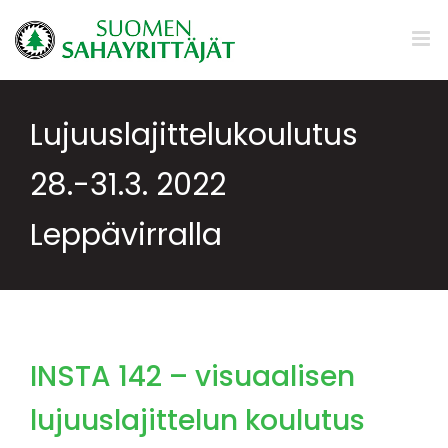
Skip
to
content
Lujuuslajittelukoulutus
28.-31.3. 2022
Leppävirralla
INSTA 142 – visuaalisen
lujuuslajittelun koulutus