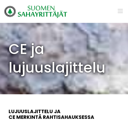
Skip
to
content
CE ja
lujuuslajittelu
LUJUUSLAJITTELU JA
CE MERKINTÄ RAHTISAHAUKSESSA