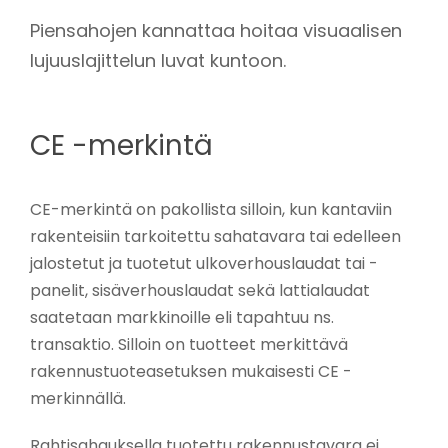
Piensahojen kannattaa hoitaa visuaalisen
lujuuslajittelun luvat kuntoon.
CE -merkintä
CE-merkintä on pakollista silloin, kun kantaviin
rakenteisiin tarkoitettu sahatavara tai edelleen
jalostetut ja tuotetut ulkoverhouslaudat tai -
panelit, sisäverhouslaudat sekä lattialaudat
saatetaan markkinoille eli tapahtuu ns.
transaktio. Silloin on tuotteet merkittävä
rakennustuoteasetuksen mukaisesti CE -
merkinnällä.
Rahtisahauksella tuotettu rakennustavara ei