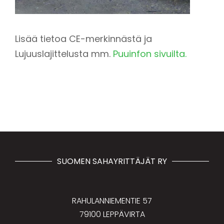
Lisää tietoa CE-merkinnästä ja
Lujuuslajittelusta mm.
Puuinfon sivuilta.
SUOMEN SAHAYRITTÄJÄT RY
RAHULANNIEMENTIE 57
79100 LEPPÄVIRTA