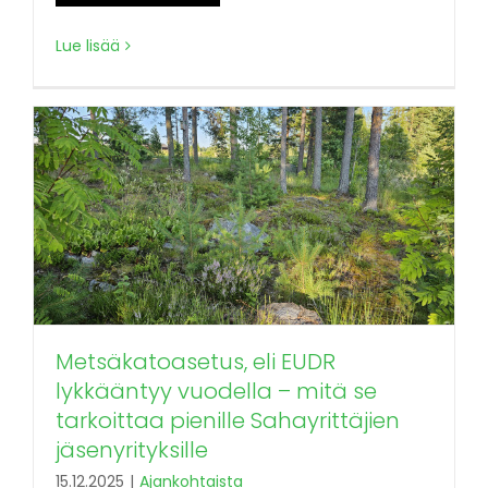
Lue lisää
Metsäkatoasetus, eli EUDR
lykkääntyy vuodella – mitä se
tarkoittaa pienille Sahayrittäjien
jäsenyrityksille
15.12.2025
|
Ajankohtaista