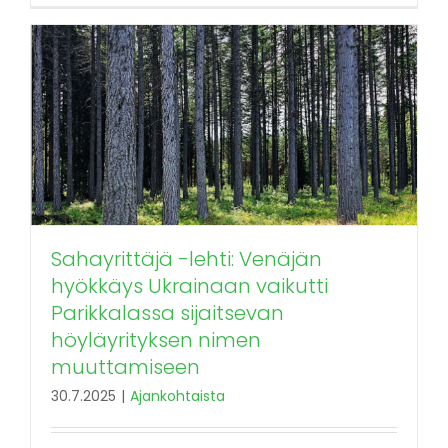
Sahayrittäjä -lehti: Venäjän
hyökkäys Ukrainaan vaikutti
Parikkalassa sijaitsevan
höyläyrityksen nimen
muuttamiseen
30.7.2025
|
Ajankohtaista