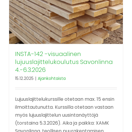
INSTA-142 -visuaalinen
lujuuslajittelukoulutus Savonlinna
4.-6.3.2026
15.12.2025
|
Ajankohtaista
Lujuuslajittelukurssille otetaan max. 15 ensin
ilmoittautunutta. Kurssilla otetaan vastaan
myös lujuuslajittelun uusintanäyttöjä
(torstaina 5.3.2026). Aika ja paikka: XAMK
Savonlinna, teollisen puurakentamisen