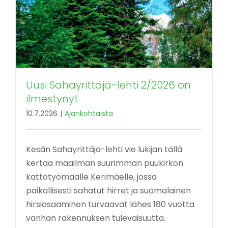
Uusi Sahayrittäjä-lehti 2/2026 on
ilmestynyt
10.7.2026
|
Ajankohtaista
Kesän Sahayrittäjä-lehti vie lukijan tällä
kertaa maailman suurimman puukirkon
kattotyömaalle Kerimäelle, jossa
paikallisesti sahatut hirret ja suomalainen
hirsiosaaminen turvaavat lähes 180 vuotta
vanhan rakennuksen tulevaisuutta.