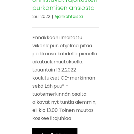
purkamisen ansiosta
28.1.2022
|
Ajankohtaista
Ennakkoon ilmoitettu
viikonlopun ohjelma pitää
paikkansa kahdella pienellä
aikataulumuutoksella.
Lauantain 13.2.2022
koulutukset CE-merkinnän
sekä Lähipuu® -
tuotemerkinnän osalta
alkavat nyt tuntia aiemmin,
eli klo 13.00 Toinen muutos
koskee iltajuhlaa