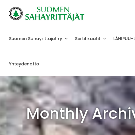
Skip
to
content
Suomen Sahayrittäjät ry
Sertifikaatit
LÄHIPUU-
Yhteydenotto
Monthly Archi