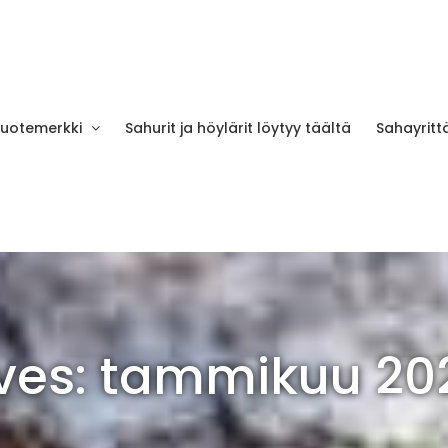
tuotemerkki
Sahurit ja höylärit löytyy täältä
Sahayrittä
ves:
tammikuu 20