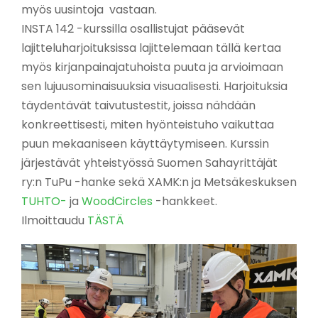
myös uusintoja vastaan.
INSTA 142 -kurssilla osallistujat pääsevät
lajitteluharjoituksissa lajittelemaan tällä kertaa
myös kirjanpainajatuhoista puuta ja arvioimaan
sen lujuusominaisuuksia visuaalisesti. Harjoituksia
täydentävät taivutustestit, joissa nähdään
konkreettisesti, miten hyönteistuho vaikuttaa
puun mekaaniseen käyttäytymiseen. Kurssin
järjestävät yhteistyössä Suomen Sahayrittäjät
ry:n TuPu -hanke sekä XAMK:n ja Metsäkeskuksen
TUHTO-
ja
WoodCircles
-hankkeet.
Ilmoittaudu
TÄSTÄ