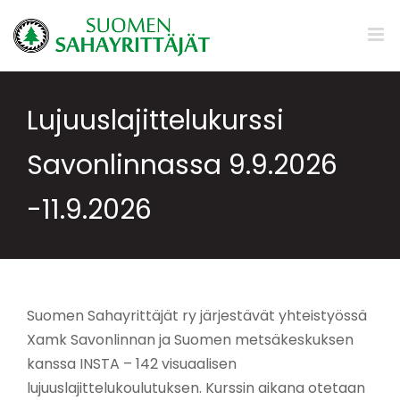
Skip
to
content
Lujuuslajittelukurssi
Savonlinnassa 9.9.2026
-11.9.2026
Suomen Sahayrittäjät ry järjestävät yhteistyössä
Xamk Savonlinnan ja Suomen metsäkeskuksen
kanssa INSTA – 142 visuaalisen
lujuuslajittelukoulutuksen. Kurssin aikana otetaan