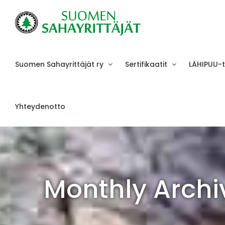
Skip
to
content
Suomen Sahayrittäjät ry
Sertifikaatit
LÄHIPUU-
Yhteydenotto
Monthly Archi