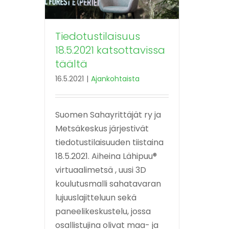
Tiedotustilaisuus
18.5.2021 katsottavissa
täältä
16.5.2021
|
Ajankohtaista
Suomen Sahayrittäjät ry ja
Metsäkeskus järjestivät
tiedotustilaisuuden tiistaina
18.5.2021. Aiheina Lähipuu®
virtuaalimetsä , uusi 3D
koulutusmalli sahatavaran
lujuuslajitteluun sekä
paneelikeskustelu, jossa
osallistujina olivat maa- ja