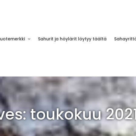
tuotemerkki
Sahurit ja höylärit löytyy täältä
Sahayrittä
ves:
toukokuu 202