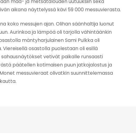
maan maa- ja metsätalouden uutuuksiin sekä
vän aikana näyttelyssä kävi 59 000 messuvierasta.
ina koko messujen ajan. Olihan säänhaltija luonut
n. Aurinkoa ja lämpöä oli tarjolla vähintäänkin
n osastolla mäntyharjulainen Sami Pulkka oli
iereisellä osastolla puolestaan oli esillä
ahausnäytökset vetivät paikalle runsaasti
rästä päätellen kotimaisen puun jatkojalostus ja
. Monet messuvieraat olivatkin suunnittelemassa
kautta.