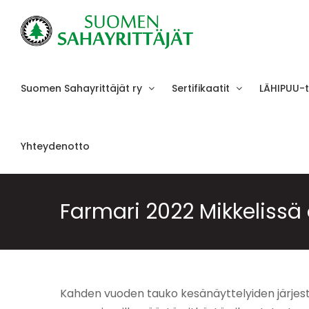
Skip
to
content
Suomen Sahayrittäjät ry
Sertifikaatit
LÄHIPUU-
Yhteydenotto
Farmari 2022 Mikkelissä
Kahden vuoden tauko kesänäyttelyiden järjestäm