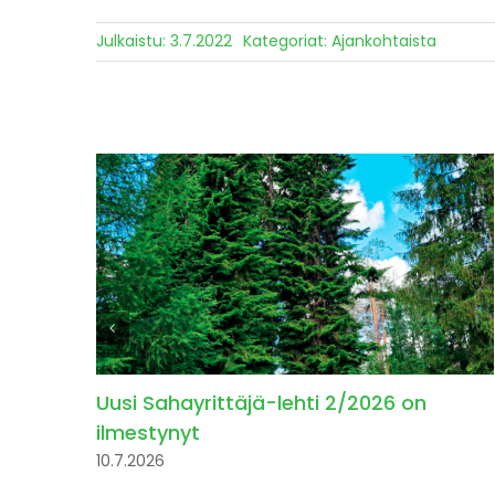
Julkaistu: 3.7.2022
Kategoriat:
Ajankohtaista
Uusi Sahayrittäjä-lehti 2/2026 on
ilmestynyt
10.7.2026