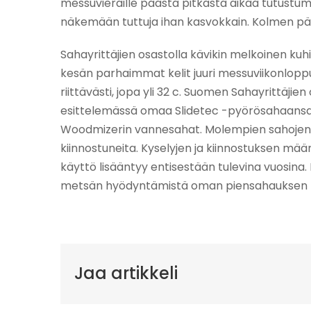
messuvieraille päästä pitkästä aikaa tutustu
näkemään tuttuja ihan kasvokkain. Kolmen päi
Sahayrittäjien osastolla kävikin melkoinen kuh
kesän parhaimmat kelit juuri messuviikonloppuu
riittävästi, jopa yli 32 c. Suomen Sahayrittäjie
esittelemässä omaa Slidetec -pyörösahaansa. V
Woodmizerin vannesahat. Molempien sahojen s
kiinnostuneita. Kyselyjen ja kiinnostuksen mää
käyttö lisääntyy entisestään tulevina vuosina
metsän hyödyntämistä oman piensahauksen 
Jaa artikkeli