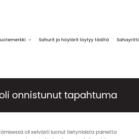
tuotemerkki
Sahurit ja höylärit löytyy täältä
Sahayrittä
 oli onnistunut tapahtuma
isessä oli selvästi luonut tietynlaista painetta