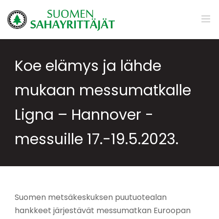
Skip
to
content
Koe elämys ja lähde
mukaan messumatkalle
Ligna – Hannover -
messuille 17.-19.5.2023.
Suomen metsäkeskuksen puutuotealan
hankkeet järjestävät messumatkan Euroopan