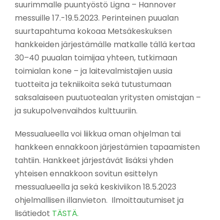
suurimmalle puuntyöstö Ligna – Hannover
messuille 17.-19.5.2023. Perinteinen puualan
suurtapahtuma kokoaa Metsäkeskuksen
hankkeiden järjestämälle matkalle tällä kertaa
30–40 puualan toimijaa yhteen, tutkimaan
toimialan kone – ja laitevalmistajien uusia
tuotteita ja tekniikoita sekä tutustumaan
saksalaiseen puutuotealan yritysten omistajan –
ja sukupolvenvaihdos kulttuuriin.
Messualueella voi liikkua oman ohjelman tai
hankkeen ennakkoon järjestämien tapaamisten
tahtiin. Hankkeet järjestävät lisäksi yhden
yhteisen ennakkoon sovitun esittelyn
messualueella ja sekä keskiviikon 18.5.2023
ohjelmallisen illanvieton. Ilmoittautumiset ja
lisätiedot
TÄSTÄ.