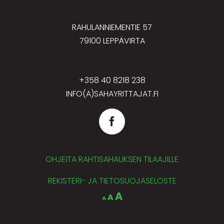
RAHULANNIEMENTIE 57
79100 LEPPÄVIRTA
+358 40 8218 238
INFO(A)SAHAYRITTAJAT.FI
OHJEITA RAHTISAHAUKSEN TILAAJILLE
REKISTERI- JA TIETOSUOJASELOSTE
Decrease
Reset
Increase
A
A
A
font
font
size.
font
size.