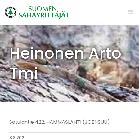
Skip
to
content
Heinonen Arto
Tmi
Satulantie 422, HAMMASLAHTI (JOENSUU)
8.3.2021