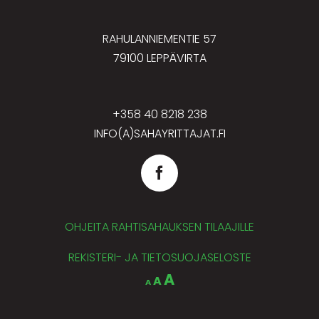
RAHULANNIEMENTIE 57
79100 LEPPÄVIRTA
+358 40 8218 238
INFO(A)SAHAYRITTAJAT.FI
OHJEITA RAHTISAHAUKSEN TILAAJILLE
REKISTERI- JA TIETOSUOJASELOSTE
Decrease
Reset
Increase
A
A
A
font
font
size.
font
size.