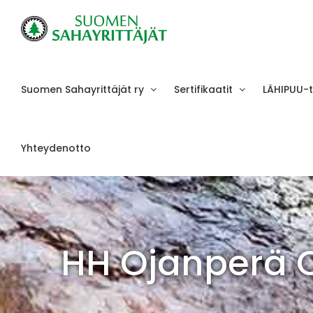
Skip
to
content
Suomen Sahayrittäjät ry
Sertifikaatit
LÄHIPUU-
Yhteydenotto
HH Ojanperä 