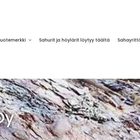
tuotemerkki
Sahurit ja höylärit löytyy täältä
Sahayrittä
Oy