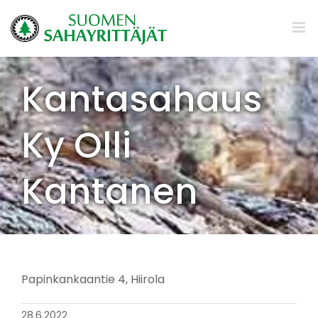
Skip
to
content
Kantasahaus
Ky Olli
Kantanen
Papinkankaantie 4, Hiirola
28.6.2022