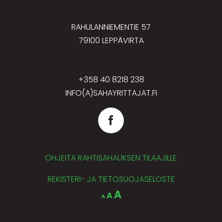
RAHULANNIEMENTIE 57
79100 LEPPÄVIRTA
+358 40 8218 238
INFO(A)SAHAYRITTAJAT.FI
OHJEITA RAHTISAHAUKSEN TILAAJILLE
REKISTERI- JA TIETOSUOJASELOSTE
Decrease
Reset
Increase
A
A
A
font
font
size.
font
size.