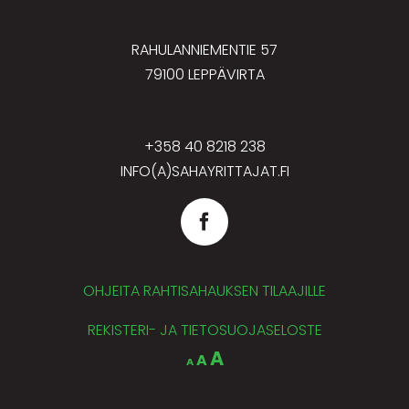
RAHULANNIEMENTIE 57
79100 LEPPÄVIRTA
+358 40 8218 238
INFO(A)SAHAYRITTAJAT.FI
OHJEITA RAHTISAHAUKSEN TILAAJILLE
REKISTERI- JA TIETOSUOJASELOSTE
Decrease
Reset
Increase
A
A
A
font
font
size.
font
size.