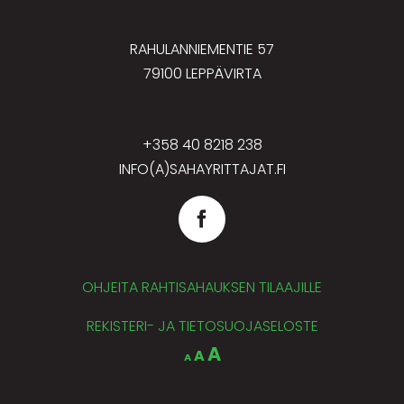
RAHULANNIEMENTIE 57
79100 LEPPÄVIRTA
+358 40 8218 238
INFO(A)SAHAYRITTAJAT.FI
OHJEITA RAHTISAHAUKSEN TILAAJILLE
REKISTERI- JA TIETOSUOJASELOSTE
Decrease
Reset
Increase
A
A
A
font
font
size.
font
size.