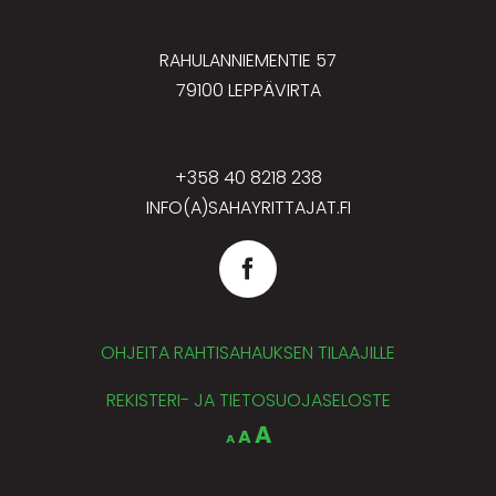
RAHULANNIEMENTIE 57
79100 LEPPÄVIRTA
+358 40 8218 238
INFO(A)SAHAYRITTAJAT.FI
OHJEITA RAHTISAHAUKSEN TILAAJILLE
REKISTERI- JA TIETOSUOJASELOSTE
Decrease
Reset
Increase
A
A
A
font
font
size.
font
size.