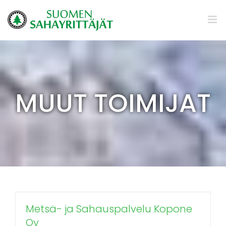
Skip
to
content
MUUT TOIMIJAT
Metsä- ja Sahauspalvelu Kopone
Oy